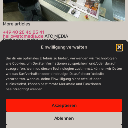
More articles
+49 40 28 46 85 41
hello@atcmedia.de
ATC MEDIA
Rothenbaumchaussee 209
20149 Hamburg
Imprint
Einwilligung verwalten
Privacy policy
GTC
© 2020 ATC MEDIA | All rights reserved
Um dir ein optimales Erlebnis zu bieten, verwenden wir Technologien
wie Cookies, um Geräteinformationen zu speichern und/oder darauf
@ATC-MEDIA.DE
SAY
zuzugreifen. Wenn du diesen Technologien zustimmst, können wir Daten
wie das Surfverhalten oder eindeutige IDs auf dieser Website
verarbeiten. Wenn du deine Einwillligung nicht erteilst oder
zurückziehst, können bestimmte Merkmale und Funktionen
beeinträchtigt werden.
home
legal
© 2026
Akzeptieren
notice
ATC
agency
MEDIA
Ablehnen
privacy
cases
policy