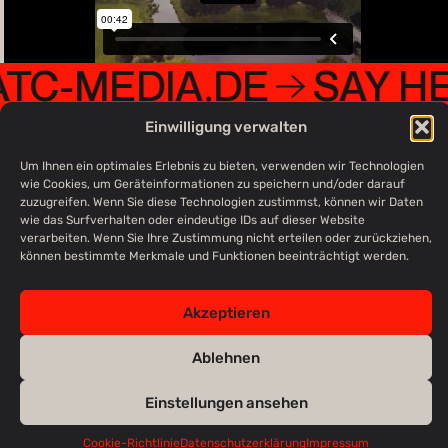
TC-MEDIA.DE
SAY H
Einwilligung verwalten
Um Ihnen ein optimales Erlebnis zu bieten, verwenden wir Technologien
wie Cookies, um Geräteinformationen zu speichern und/oder darauf
zuzugreifen. Wenn Sie diese Technologien zustimmst, können wir Daten
home
impressum
© 2026
wie das Surfverhalten oder eindeutige IDs auf dieser Website
ATC
verarbeiten. Wenn Sie Ihre Zustimmung nicht erteilen oder zurückziehen,
agentur
datenschutz
MEDIA
können bestimmte Merkmale und Funktionen beeinträchtigt werden.
cases
agb
kontakt
Akzeptieren
Ablehnen
Einstellungen ansehen
Cookie-Richtlinie
Datenschutzerklärung
Impressum