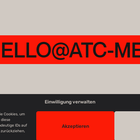
HELLO@ATC-M
Einwilligung verwalten
© 2026 ATC MEDIA
ie Cookies, um
 diese
deutige IDs auf
Akzeptieren
 zurückziehen,