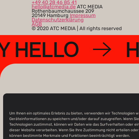
+49 40 28 46 85 41
hello@atcmedia.de
ATC MEDIA
Rothenbaumchaussee 209
20149 Hamburg
Impressum
Datenschutzerklärung
AGB
© 2020 ATC MEDIA | All rights reserved
SAY HELLO
home
impressum
Um Ihnen ein optimales Erlebnis zu bieten, verwenden wir Technologien w
agentur
datenschutz
Geräteinformationen zu speichern und/oder darauf zuzugreifen. Wenn Sie
Technologien zustimmst, können wir Daten wie das Surfverhalten oder ein
cases
agb
dieser Website verarbeiten. Wenn Sie Ihre Zustimmung nicht erteilen oder
können bestimmte Merkmale und Funktionen beeinträchtigt werden.
kontakt